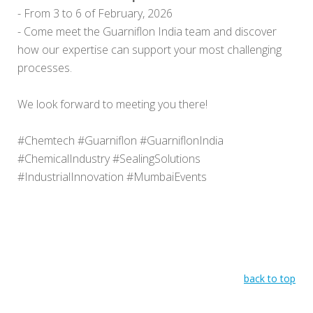
- From 3 to 6 of February, 2026
- Come meet the Guarniflon India team and discover
how our expertise can support your most challenging
processes.
We look forward to meeting you there!
#Chemtech #Guarniflon #GuarniflonIndia
#ChemicalIndustry #SealingSolutions
#IndustrialInnovation #MumbaiEvents
back to top