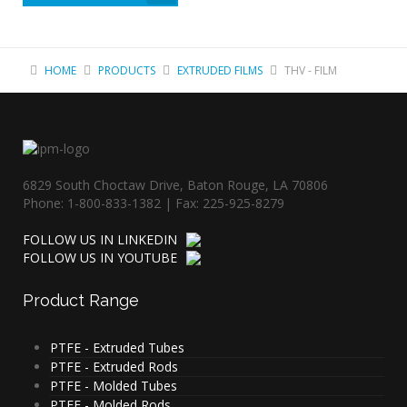
HOME
PRODUCTS
EXTRUDED FILMS
THV - FILM
6829 South Choctaw Drive, Baton Rouge, LA 70806
Phone: 1-800-833-1382 | Fax: 225-925-8279
FOLLOW US IN LINKEDIN
FOLLOW US IN YOUTUBE
Product
Range
PTFE - Extruded Tubes
PTFE - Extruded Rods
PTFE - Molded Tubes
PTFE - Molded Rods