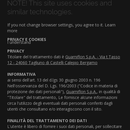
NOTE! This site uses cookies and
similar technologies.
If you not change browser settings, you agree to it.
Learn
more
PRIVACY E COOKIES
I understand
PRIVACY
Titolare del trattamento dati è
Guarniflon S.p.A. - Via t.Tasso
12 - 24060 Tagliuno di Castelli Calepio Bergamo
INFORMATIVA
ai sensi dell'art. 13 del d.lgs 30 giugno 2003 n. 196
Nell'osservanza del D. Lgs. 196/2003 ("Codice in materia di
protezione dei dati personali"),
Guarniflon S.p.A.
, in qualità di
"Titolare" del trattamento, Le fornisce alcune informazioni
circa l'utilizzo degli eventuali dati personali conferiti dagli
utenti che consultano e/o interagiscono con il sito.
FINALITÀ DEL TRATTAMENTO DEI DATI
L'utente è libero di fornire i suoi dati personali, per sollecitare