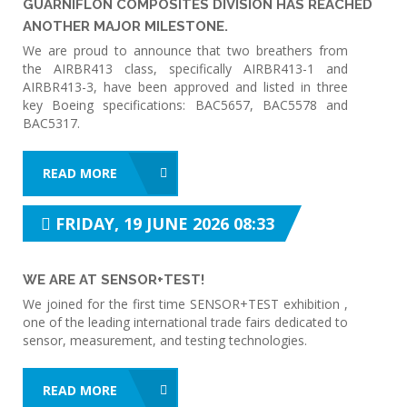
GUARNIFLON COMPOSITES DIVISION HAS REACHED
ANOTHER MAJOR MILESTONE.
We are proud to announce that two breathers from
the AIRBR413 class, specifically AIRBR413-1 and
AIRBR413-3, have been approved and listed in three
key Boeing specifications: BAC5657, BAC5578 and
BAC5317.
READ MORE
FRIDAY, 19 JUNE 2026 08:33
WE ARE AT SENSOR+TEST!
We joined for the first time SENSOR+TEST exhibition ,
one of the leading international trade fairs dedicated to
sensor, measurement, and testing technologies.
READ MORE