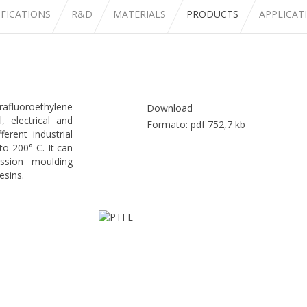
IFICATIONS
R&D
MATERIALS
PRODUCTS
APPLICAT
rafluoroethylene
Download
, electrical and
Formato: pdf 752,7 kb
erent industrial
to 200° C. It can
ssion moulding
esins.