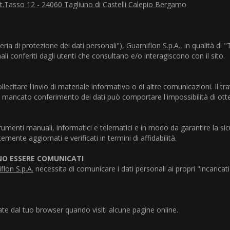
a t.Tasso 12 - 24060 Tagliuno di Castelli Calepio Bergamo
ria di protezione dei dati personali"),
Guarniflon S.p.A.
, in qualità di
nali conferiti dagli utenti che consultano e/o interagiscono con il sito.
sollecitare l'invio di materiale informativo o di altre comunicazioni. Il
Il mancato conferimento dei dati può comportare l'impossibilità di ott
rumenti manuali, informatici e telematici e in modo da garantire la sic
mente aggiornati e verificati in termini di affidabilità.
ONO ESSERE COMUNICATI
flon S.p.A.
necessita di comunicare i dati personali ai propri "incaricat
 dal tuo browser quando visiti alcune pagine online.