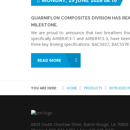
MONDAY, 29 JUNE 2026 08:10
GUARNIFLON COMPOSITES DIVISION HAS R
MILESTONE.
We are proud to announce that two breathers fro
specifically AIRBR413-1 and AIRBR413-3, have been
three key Boeing specifications: BAC5657, BAC557
READ MORE
YOU ARE HERE:
HOME
PRODUCTS
EXTRUDED F
6829 South Choctaw Drive, Baton Rouge, LA 70806