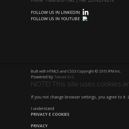
Phone: 1-800-833-1382 | Fax: 225-925-8279
FOLLOW US IN LINKEDIN
FOLLOW US IN YOUTUBE
Built with HTML5 and CSS3 Copyright © 2015 IPM Inc.
Powered by
Teknet S.r.l.
NOTE! This site uses cookies an
If you not change browser settings, you agree to it.
I understand
PRIVACY E COOKIES
PRIVACY