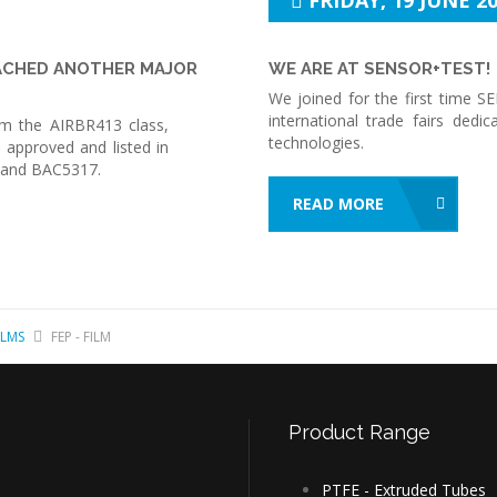
FRIDAY, 19 JUNE 20
EACHED ANOTHER MAJOR
WE ARE AT SENSOR+TEST!
We joined for the first time S
international trade fairs ded
m the AIRBR413 class,
technologies.
 approved and listed in
8 and BAC5317.
READ MORE
ILMS
FEP - FILM
Product
Range
PTFE - Extruded Tubes