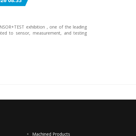
26 08:33
ENSOR+TEST exhibition , one of the leading
icated to sensor, measurement, and testing
Machined Products